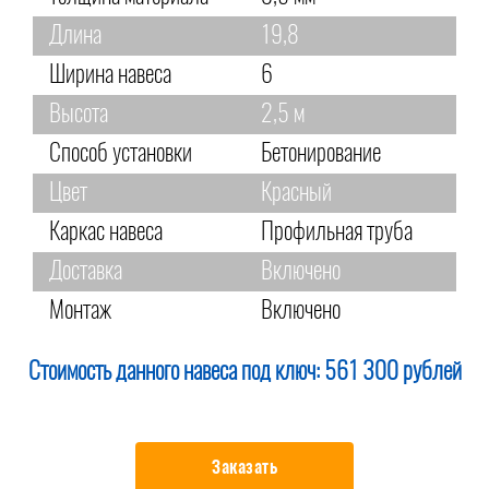
Длина
19,8
Ширина навеса
6
Высота
2,5 м
Способ установки
Бетонирование
Цвет
Красный
Каркас навеса
Профильная труба
Доставка
Включено
Монтаж
Включено
Стоимость данного навеса под ключ:
561 300 рублей
Заказать