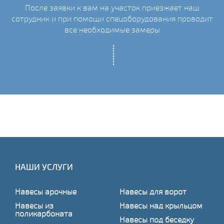
После заявки к вам на участок приезжает наш
ых
сотрудник и при помощи спецоборудования проводит
С
все необходимые замеры
НАШИ УСЛУГИ
Навесы арочные
Навесы для ворот
Навесы из
Навесы над крыльцом
поликарбоната
Навесы под беседку