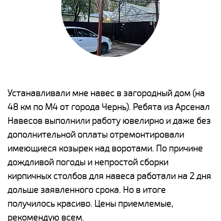
е
Устанавливали мне навес в загородный дом (на
Н
48 км по М4 от города Чернь). Ребята из Арсенал
р
Навесов выполнили работу ювелирно и даже без
К
о
дополнительной оплаты отремонтировали
(
имеющиеся козырек над воротами. По причине
а
дождливой погоды и непростой сборки
п
кирпичных столбов для навеса работали на 2 дня
н
дольше заявленного срока. Но в итоге
о
получилось красиво. Цены приемлемые,
К
рекомендую всем.
п