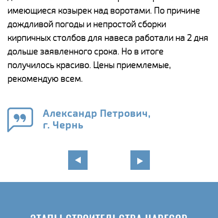
имеющиеся козырек над воротами. По причине
а
дождливой погоды и непростой сборки
п
кирпичных столбов для навеса работали на 2 дня
н
дольше заявленного срока. Но в итоге
о
получилось красиво. Цены приемлемые,
К
рекомендую всем.
п
е
Александр Петрович,
и
г. Чернь
в