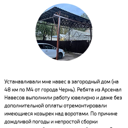
е
Устанавливали мне навес в загородный дом (на
Н
48 км по М4 от города Чернь). Ребята из Арсенал
р
Навесов выполнили работу ювелирно и даже без
К
о
дополнительной оплаты отремонтировали
(
имеющиеся козырек над воротами. По причине
а
дождливой погоды и непростой сборки
п