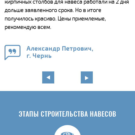
кирпичных столбов для навеса работали на 2 дня
н
дольше заявленного срока. Но в итоге
о
получилось красиво. Цены приемлемые,
К
рекомендую всем.
п
е
Александр Петрович,
и
г. Чернь
в
ЭТАПЫ СТРОИТЕЛЬСТВА НАВЕСОВ