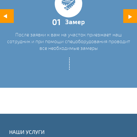
01
Замер
После заявки к вам на участок приезжает наш
ых
сотрудник и при помощи спецоборудования проводит
С
все необходимые замеры
НАШИ УСЛУГИ