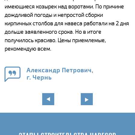
имеющиеся козырек над воротами. По причине
а
дождливой погоды и непростой сборки
п
кирпичных столбов для навеса работали на 2 дня
н
дольше заявленного срока. Но в итоге
о
получилось красиво. Цены приемлемые,
К
рекомендую всем.
п
е
Александр Петрович,
и
г. Чернь
в