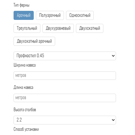
Тип фермы
Арочный
Полуарочный
Односкатный
Треугольный
Двухуровневый
Двухскатный
Двухскатный арочный
Ширина навеса
Длина навеса
Высота столбов
Способ установки