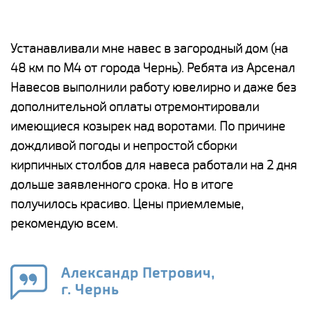
е
Устанавливали мне навес в загородный дом (на
Н
48 км по М4 от города Чернь). Ребята из Арсенал
р
Навесов выполнили работу ювелирно и даже без
К
о
дополнительной оплаты отремонтировали
(
имеющиеся козырек над воротами. По причине
а
дождливой погоды и непростой сборки
п
кирпичных столбов для навеса работали на 2 дня
н
дольше заявленного срока. Но в итоге
о
получилось красиво. Цены приемлемые,
К
рекомендую всем.
п
е
Александр Петрович,
и
г. Чернь