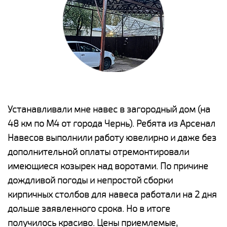
е
Устанавливали мне навес в загородный дом (на
Н
48 км по М4 от города Чернь). Ребята из Арсенал
р
Навесов выполнили работу ювелирно и даже без
К
о
дополнительной оплаты отремонтировали
(
имеющиеся козырек над воротами. По причине
а
дождливой погоды и непростой сборки
п
кирпичных столбов для навеса работали на 2 дня
н
дольше заявленного срока. Но в итоге
о
получилось красиво. Цены приемлемые,
К