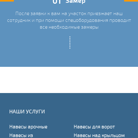
01
Замер
После заявки к вам на участок приезжает наш
ых
сотрудник и при помощи спецоборудования проводит
С
все необходимые замеры
НАШИ УСЛУГИ
Навесы арочные
Навесы для ворот
Навесы из
Навесы над крыльцом