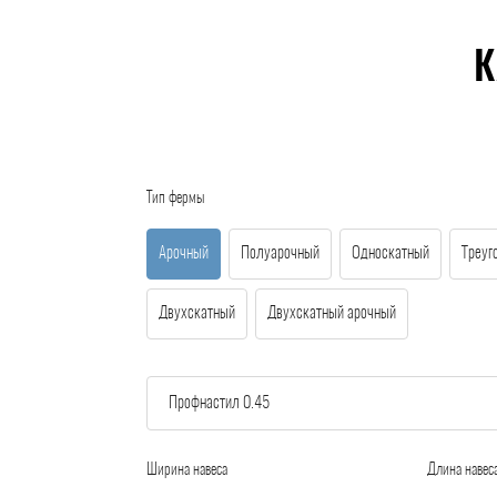
К
Тип фермы
Арочный
Полуарочный
Односкатный
Треуг
Двухскатный
Двухскатный арочный
Ширина навеса
Длина навес