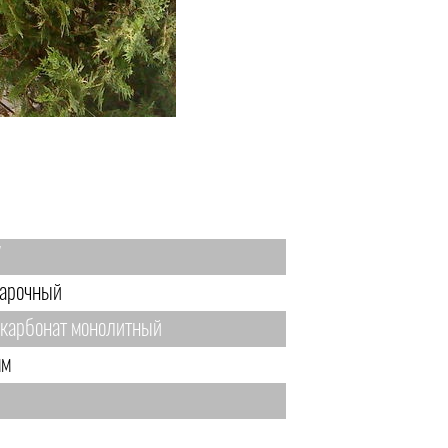
7
арочный
карбонат монолитный
мм