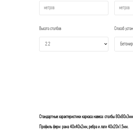
Высота столбов
Способ устан
Стандартные характеристики каркаса навеса: столбы 80х80х3мм
Профиль ферм: рама 40х40х2мм, ребра и лаги 40х20х1.5мм.