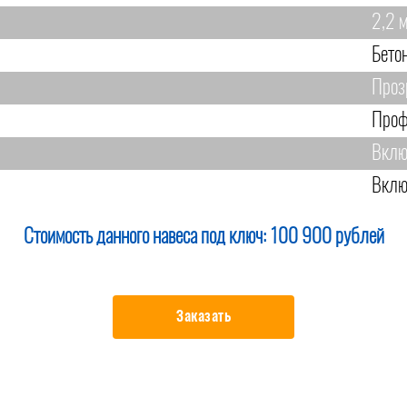
2,2 
Бето
Проз
Проф
Вклю
Вклю
Стоимость данного навеса под ключ:
100 900 рублей
Заказать