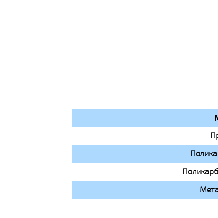
П
Полика
Поликарб
Мета