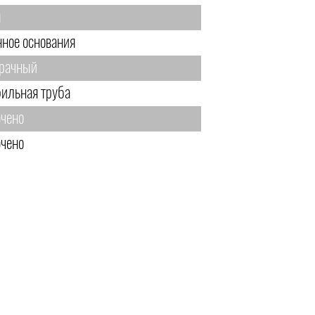
м
нное основания
рачный
ильная труба
чено
чено