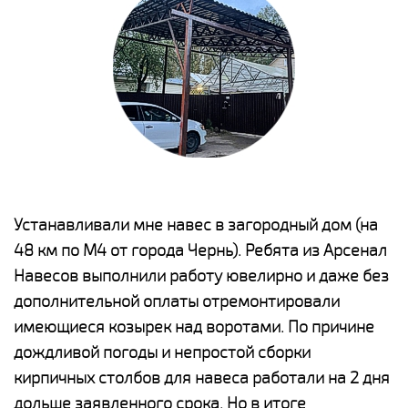
е
Устанавливали мне навес в загородный дом (на
Н
48 км по М4 от города Чернь). Ребята из Арсенал
р
Навесов выполнили работу ювелирно и даже без
К
о
дополнительной оплаты отремонтировали
(
имеющиеся козырек над воротами. По причине
а
дождливой погоды и непростой сборки
п
кирпичных столбов для навеса работали на 2 дня
н
дольше заявленного срока. Но в итоге
о