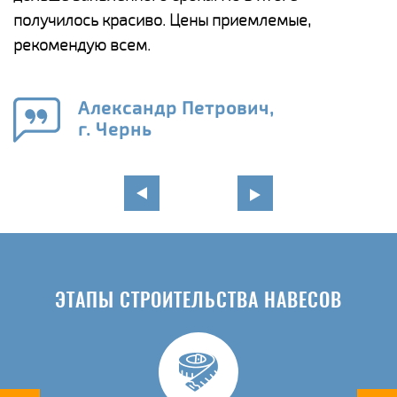
получилось красиво. Цены приемлемые,
К
рекомендую всем.
п
е
Александр Петрович,
и
г. Чернь
в
ЭТАПЫ СТРОИТЕЛЬСТВА НАВЕСОВ