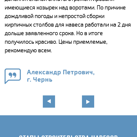
имеющиеся козырек над воротами. По причине
а
дождливой погоды и непростой сборки
п
кирпичных столбов для навеса работали на 2 дня
н
дольше заявленного срока. Но в итоге
о
получилось красиво. Цены приемлемые,
К
рекомендую всем.
п
е
Александр Петрович,
и
г. Чернь
в