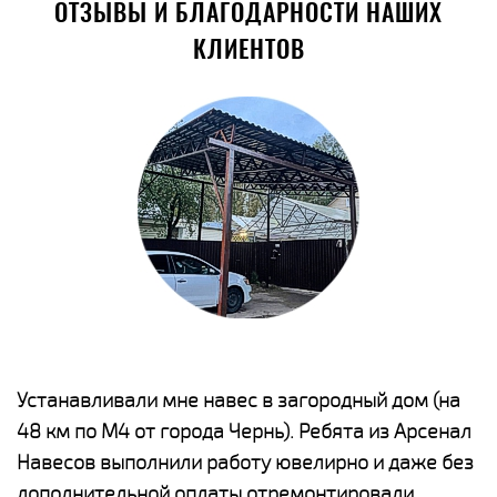
ОТЗЫВЫ И БЛАГОДАРНОСТИ НАШИХ
КЛИЕНТОВ
е
Устанавливали мне навес в загородный дом (на
Н
48 км по М4 от города Чернь). Ребята из Арсенал
р
Навесов выполнили работу ювелирно и даже без
К
о
дополнительной оплаты отремонтировали
(