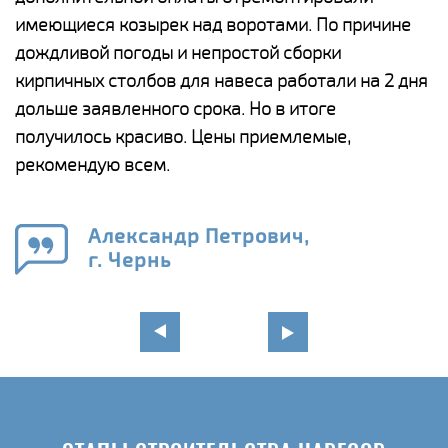
имеющиеся козырек над воротами. По причине
а
дождливой погоды и непростой сборки
п
кирпичных столбов для навеса работали на 2 дня
н
дольше заявленного срока. Но в итоге
о
получилось красиво. Цены приемлемые,
К
рекомендую всем.
п
е
Александр Петрович,
и
г. Чернь
в