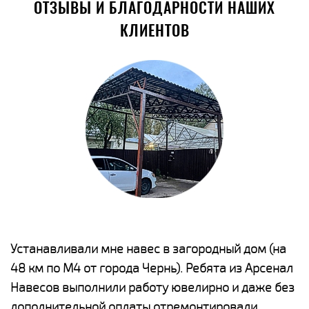
ОТЗЫВЫ И БЛАГОДАРНОСТИ НАШИХ
КЛИЕНТОВ
е
Устанавливали мне навес в загородный дом (на
Н
48 км по М4 от города Чернь). Ребята из Арсенал
р
Навесов выполнили работу ювелирно и даже без
К
о
дополнительной оплаты отремонтировали
(