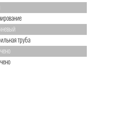
м
нирование
чневый
ильная труба
чено
чено