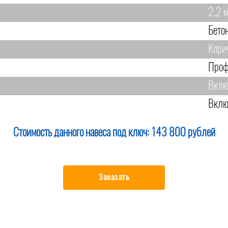
2,2 
Бето
Кори
Проф
Вклю
Вклю
Стоимость данного навеса под ключ:
143 800 рублей
Заказать