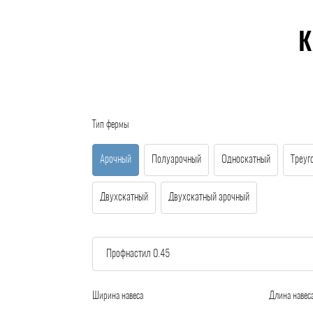
К
Тип фермы
Арочный
Полуарочный
Односкатный
Треуг
Двухскатный
Двухскатный арочный
Ширина навеса
Длина навес