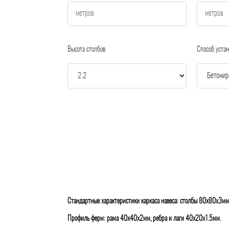
Высота столбов
Способ устан
Стандартные характеристики каркаса навеса: столбы 80х80х3мм
Профиль ферм: рама 40х40х2мм, ребра и лаги 40х20х1.5мм.