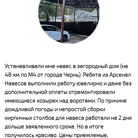
е
Устанавливали мне навес в загородный дом (на
Н
48 км по М4 от города Чернь). Ребята из Арсенал
р
Навесов выполнили работу ювелирно и даже без
К
о
дополнительной оплаты отремонтировали
(
имеющиеся козырек над воротами. По причине
а
дождливой погоды и непростой сборки
п
кирпичных столбов для навеса работали на 2 дня
н
дольше заявленного срока. Но в итоге
о
получилось красиво. Цены приемлемые,
К