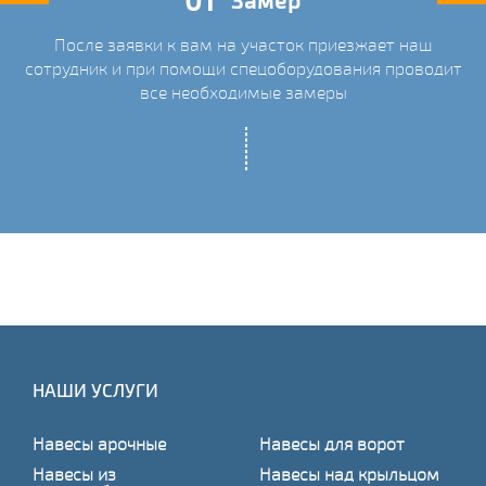
01
Замер
После заявки к вам на участок приезжает наш
ых
сотрудник и при помощи спецоборудования проводит
С
все необходимые замеры
НАШИ УСЛУГИ
Навесы арочные
Навесы для ворот
Навесы из
Навесы над крыльцом