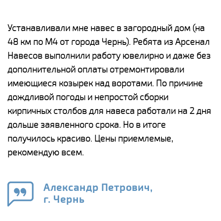
е
Устанавливали мне навес в загородный дом (на
Н
48 км по М4 от города Чернь). Ребята из Арсенал
р
Навесов выполнили работу ювелирно и даже без
К
о
дополнительной оплаты отремонтировали
(
имеющиеся козырек над воротами. По причине
а
дождливой погоды и непростой сборки
п
кирпичных столбов для навеса работали на 2 дня
н
дольше заявленного срока. Но в итоге
о
получилось красиво. Цены приемлемые,
К
рекомендую всем.
п
е
Александр Петрович,
и
г. Чернь