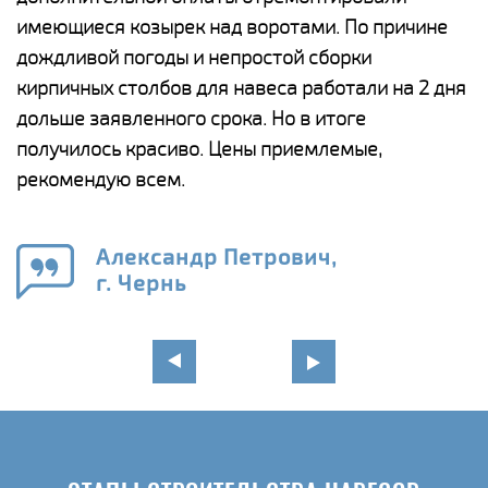
имеющиеся козырек над воротами. По причине
а
дождливой погоды и непростой сборки
п
кирпичных столбов для навеса работали на 2 дня
н
дольше заявленного срока. Но в итоге
о
получилось красиво. Цены приемлемые,
К
рекомендую всем.
п
е
Александр Петрович,
и
г. Чернь
в