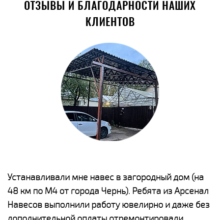
ОТЗЫВЫ И БЛАГОДАРНОСТИ НАШИХ
КЛИЕНТОВ
е
Устанавливали мне навес в загородный дом (на
Н
48 км по М4 от города Чернь). Ребята из Арсенал
р
Навесов выполнили работу ювелирно и даже без
К
о
дополнительной оплаты отремонтировали
(