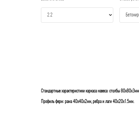
Стандартные характеристики каркаса навеса: столбы 80х80х3мм
Профиль ферм: рама 40х40х2мм, ребра и лаги 40х20х1.5мм.