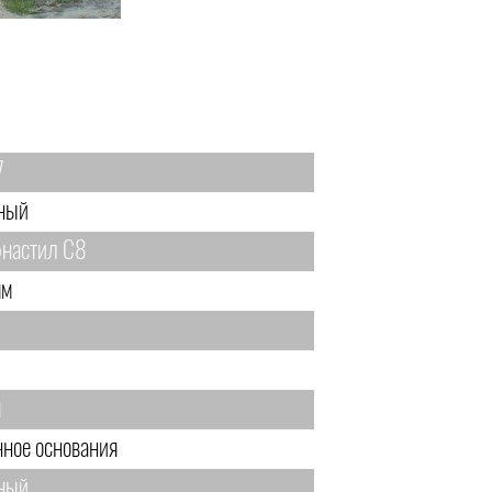
7
ный
настил С8
мм
м
нное основания
ный