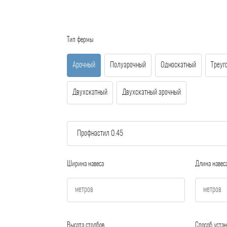
Тип фермы
Арочный
Полуарочный
Односкатный
Треуг
Двухскатный
Двухскатный арочный
Ширина навеса
Длина навес
Высота столбов
Способ устан