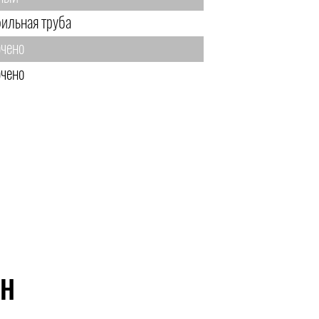
ильная труба
чено
чено
ЙН