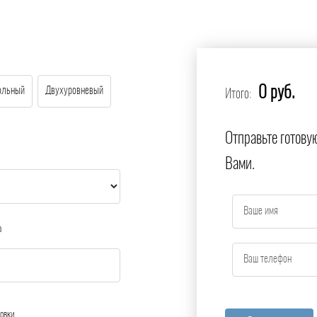
0 руб.
ольный
Двухуровневый
Итого:
Отправьте готову
Вами.
а
овки