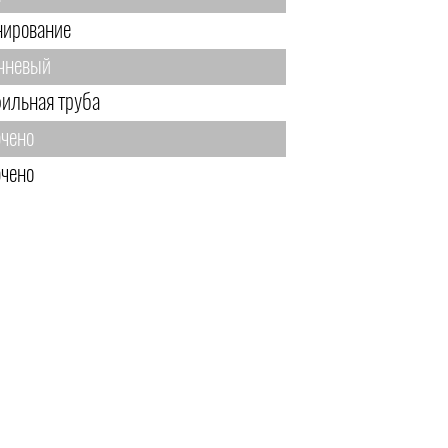
нирование
чневый
ильная труба
чено
чено