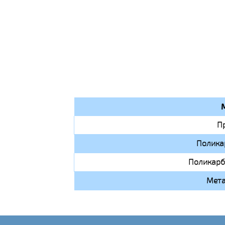
П
Полика
Поликарб
Мета