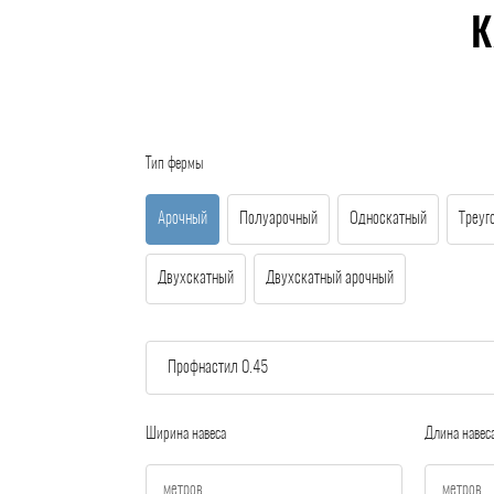
К
Тип фермы
Арочный
Полуарочный
Односкатный
Треуг
Двухскатный
Двухскатный арочный
Ширина навеса
Длина навес