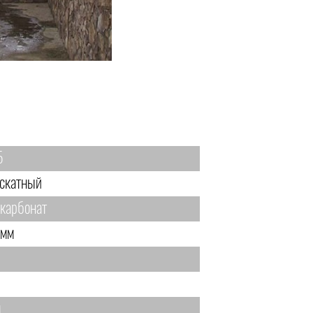
5
скатный
карбонат
 мм
м