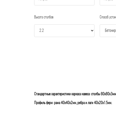
Высота столбов
Способ устан
Стандартные характеристики каркаса навеса: столбы 80х80х3мм
Профиль ферм: рама 40х40х2мм, ребра и лаги 40х20х1.5мм.