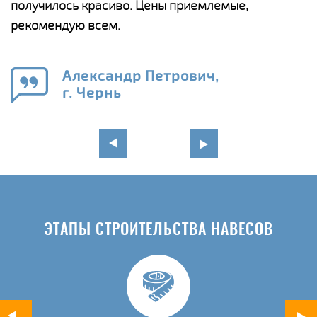
получилось красиво. Цены приемлемые,
К
рекомендую всем.
п
е
Александр Петрович,
и
г. Чернь
в
ЭТАПЫ СТРОИТЕЛЬСТВА НАВЕСОВ