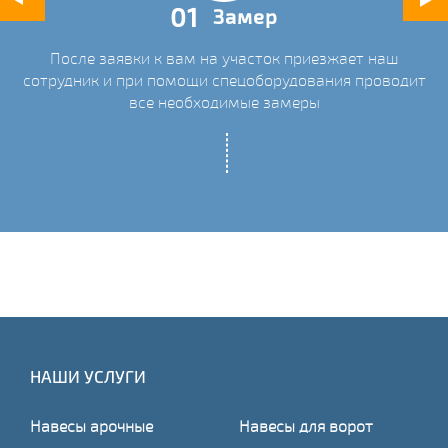
01
Замер
После заявки к вам на участок приезжает наш
ых
сотрудник и при помощи спецоборудования проводит
С
все необходимые замеры
НАШИ УСЛУГИ
Навесы арочные
Навесы для ворот