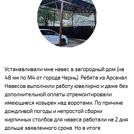
е
Устанавливали мне навес в загородный дом (на
Н
48 км по М4 от города Чернь). Ребята из Арсенал
р
Навесов выполнили работу ювелирно и даже без
К
о
дополнительной оплаты отремонтировали
(
имеющиеся козырек над воротами. По причине
а
дождливой погоды и непростой сборки
п
кирпичных столбов для навеса работали на 2 дня
н
дольше заявленного срока. Но в итоге
о