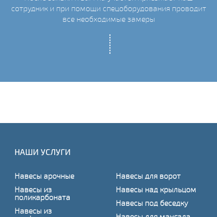
ых
сотрудник и при помощи спецоборудования проводит
С
все необходимые замеры
НАШИ УСЛУГИ
Навесы арочные
Навесы для ворот
Навесы из
Навесы над крыльцом
поликарбоната
Навесы под беседку
Навесы из
Навесы для мангала