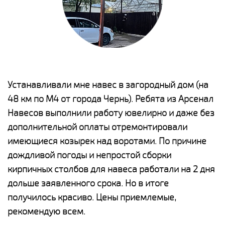
е
Устанавливали мне навес в загородный дом (на
Н
48 км по М4 от города Чернь). Ребята из Арсенал
р
Навесов выполнили работу ювелирно и даже без
К
о
дополнительной оплаты отремонтировали
(
имеющиеся козырек над воротами. По причине
а
дождливой погоды и непростой сборки
п
кирпичных столбов для навеса работали на 2 дня
н
дольше заявленного срока. Но в итоге
о
получилось красиво. Цены приемлемые,
К
рекомендую всем.
п