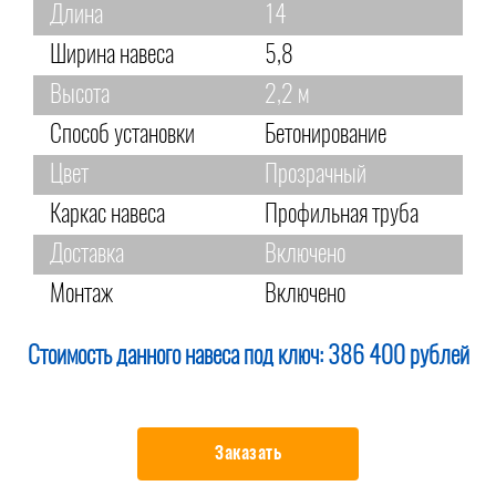
Длина
14
Ширина навеса
5,8
Высота
2,2 м
Способ установки
Бетонирование
Цвет
Прозрачный
Каркас навеса
Профильная труба
Доставка
Включено
Монтаж
Включено
Стоимость данного навеса под ключ:
386 400 рублей
Заказать