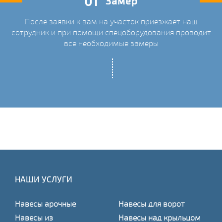
01
Замер
После заявки к вам на участок приезжает наш
ых
сотрудник и при помощи спецоборудования проводит
С
все необходимые замеры
НАШИ УСЛУГИ
Навесы арочные
Навесы для ворот
Навесы из
Навесы над крыльцом