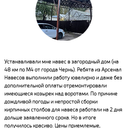
е
Устанавливали мне навес в загородный дом (на
Н
48 км по М4 от города Чернь). Ребята из Арсенал
р
Навесов выполнили работу ювелирно и даже без
К
о
дополнительной оплаты отремонтировали
(
имеющиеся козырек над воротами. По причине
а
дождливой погоды и непростой сборки
п
кирпичных столбов для навеса работали на 2 дня
н
дольше заявленного срока. Но в итоге
о
получилось красиво. Цены приемлемые,
К