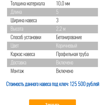
Толщина материала
10,0 мм
Длина
5
Ширина навеса
3
Высота
2,2 м
Способ установки
Бетонирование
Цвет
Коричневый
Каркас навеса
Профильная труба
Доставка
Включено
Монтаж
Включено
Стоимость данного навеса под ключ:
125 500 рублей