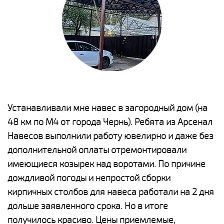
е
Устанавливали мне навес в загородный дом (на
Н
48 км по М4 от города Чернь). Ребята из Арсенал
р
Навесов выполнили работу ювелирно и даже без
К
о
дополнительной оплаты отремонтировали
(
имеющиеся козырек над воротами. По причине
а
дождливой погоды и непростой сборки
п
кирпичных столбов для навеса работали на 2 дня
н
дольше заявленного срока. Но в итоге
о
получилось красиво. Цены приемлемые,
К