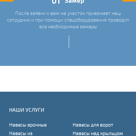
01
Замер
После заявки к вам на участок приезжает наш
ых
сотрудник и при помощи спецоборудования проводит
С
все необходимые замеры
НАШИ УСЛУГИ
Навесы арочные
Навесы для ворот
Навесы из
Навесы над крыльцом