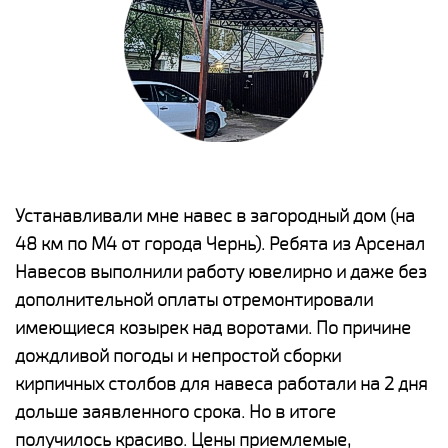
е
Устанавливали мне навес в загородный дом (на
Н
48 км по М4 от города Чернь). Ребята из Арсенал
р
Навесов выполнили работу ювелирно и даже без
К
о
дополнительной оплаты отремонтировали
(
имеющиеся козырек над воротами. По причине
а
дождливой погоды и непростой сборки
п
кирпичных столбов для навеса работали на 2 дня
н
дольше заявленного срока. Но в итоге
о
получилось красиво. Цены приемлемые,
К