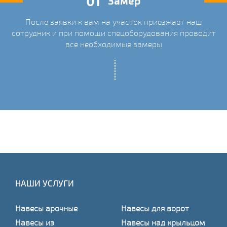
01
Замер
После заявки к вам на участок приезжает наш
ых
сотрудник и при помощи спецоборудования проводит
С
все необходимые замеры
НАШИ УСЛУГИ
Навесы арочные
Навесы для ворот
Навесы из
Навесы над крыльцом