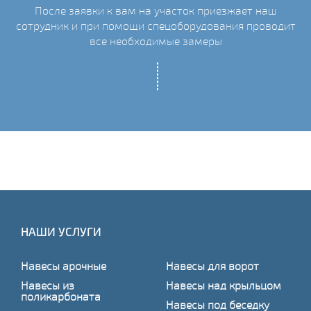
После заявки к вам на участок приезжает наш
ых
сотрудник и при помощи спецоборудования проводит
С
все необходимые замеры
НАШИ УСЛУГИ
Навесы арочные
Навесы для ворот
Навесы из
Навесы над крыльцом
поликарбоната
Навесы под беседку