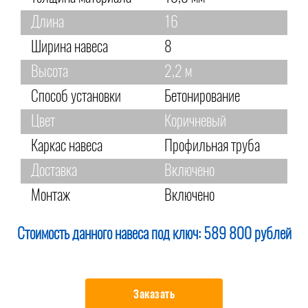
Длина
16
Ширина навеса
8
Высота
2,2 м
Способ установки
Бетонирование
Цвет
Коричневый
Каркас навеса
Профильная труба
Доставка
Включено
Монтаж
Включено
Стоимость данного навеса под ключ:
589 800 рублей
Заказать