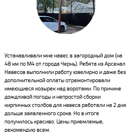
е
Устанавливали мне навес в загородный дом (на
Н
48 км по М4 от города Чернь). Ребята из Арсенал
р
Навесов выполнили работу ювелирно и даже без
К
о
дополнительной оплаты отремонтировали
(
имеющиеся козырек над воротами. По причине
а
дождливой погоды и непростой сборки
п
кирпичных столбов для навеса работали на 2 дня
н
дольше заявленного срока. Но в итоге
о
получилось красиво. Цены приемлемые,
К
рекомендую всем.
п