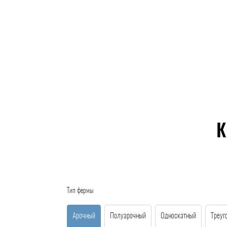
К
Тип фермы
Арочный
Полуарочный
Односкатный
Треуг