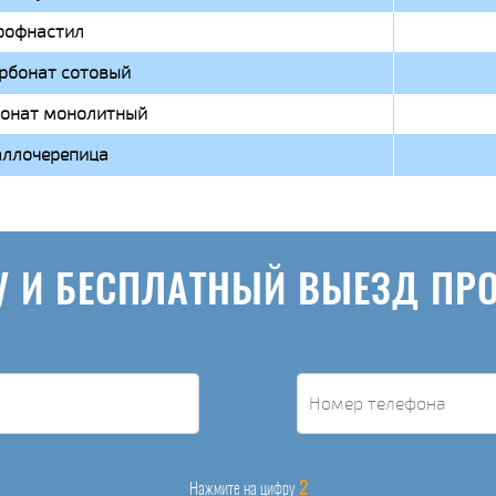
рофнастил
рбонат сотовый
онат монолитный
ллочерепица
У И БЕСПЛАТНЫЙ ВЫЕЗД ПР
2
Нажмите на цифру