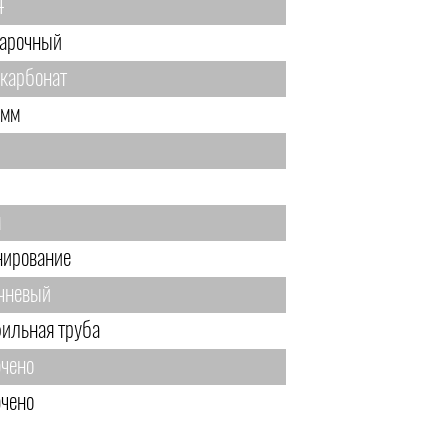
4
арочный
карбонат
 мм
м
нирование
чневый
ильная труба
чено
чено