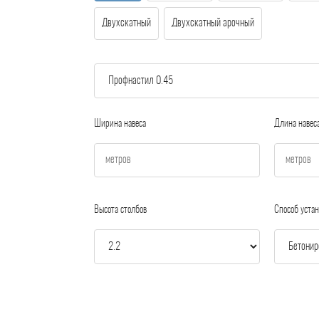
Двухскатный
Двухскатный арочный
Ширина навеса
Длина навес
Высота столбов
Способ устан