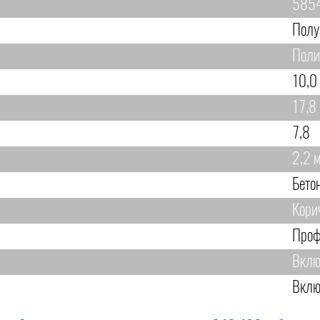
585
Полу
Поли
10,0
17,8
7,8
2,2 
Бето
Кори
Проф
Вклю
Вклю