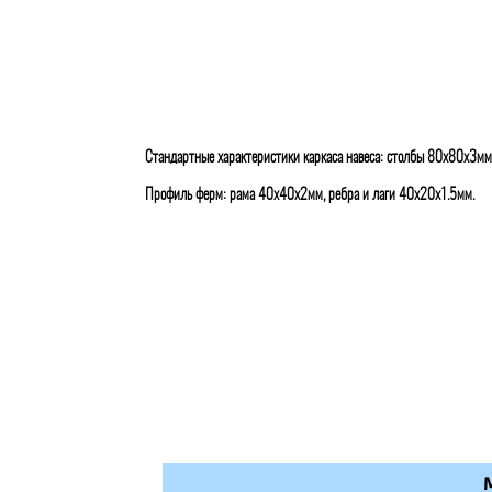
Стандартные характеристики каркаса навеса: столбы 80х80х3мм
Профиль ферм: рама 40х40х2мм, ребра и лаги 40х20х1.5мм.