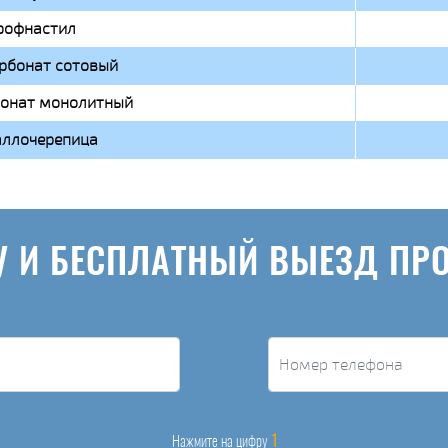
рофнастил
рбонат сотовый
онат монолитный
ллочерепица
У И БЕСПЛАТНЫЙ ВЫЕЗД ПР
1
Нажмите на цифру