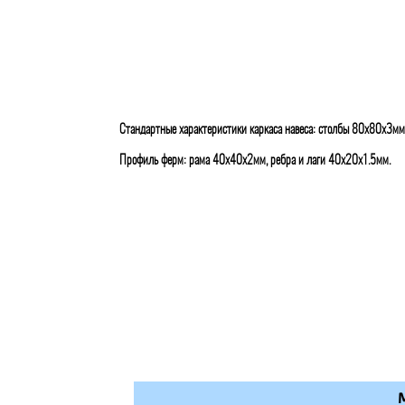
Стандартные характеристики каркаса навеса: столбы 80х80х3мм
Профиль ферм: рама 40х40х2мм, ребра и лаги 40х20х1.5мм.