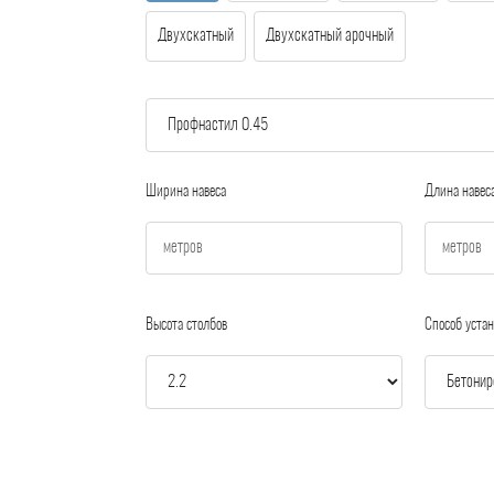
Двухскатный
Двухскатный арочный
Ширина навеса
Длина навес
Высота столбов
Способ устан