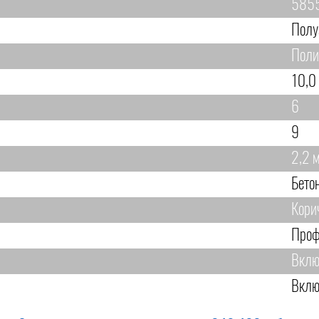
585
Полу
Поли
10,0
6
9
2,2 
Бето
Кори
Проф
Вклю
Вклю