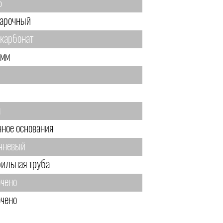
5
арочный
карбонат
 мм
м
нное основания
чневый
ильная труба
чено
чено