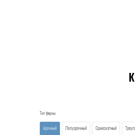
К
Тип фермы
Арочный
Полуарочный
Односкатный
Треуг