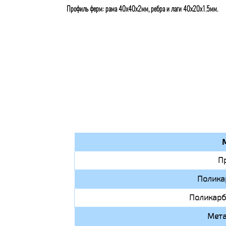
Профиль ферм: рама 40х40х2мм, ребра и лаги 40х20х1.5мм.
П
Полика
Поликарб
Мета