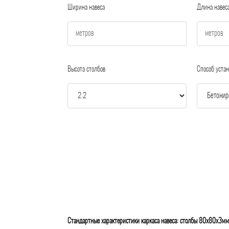
Ширина навеса
Длина навес
Высота столбов
Способ устан
Стандартные характеристики каркаса навеса: столбы 80х80х3мм