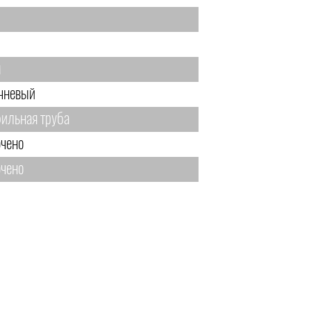
м
чневый
ильная труба
чено
чено