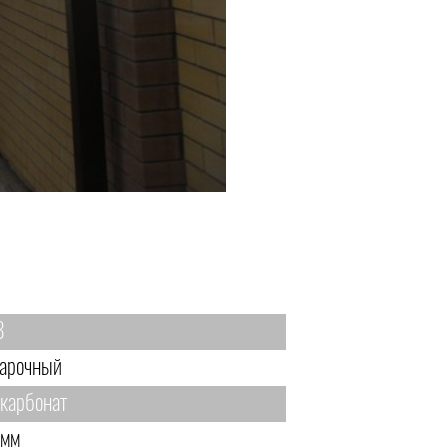
8
арочный
карбонат
 мм