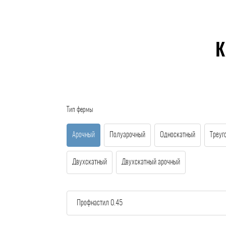
К
Тип фермы
Арочный
Полуарочный
Односкатный
Треуг
Двухскатный
Двухскатный арочный