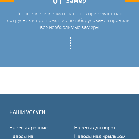
01
Замер
После заявки к вам на участок приезжает наш
ых
сотрудник и при помощи спецоборудования проводит
С
все необходимые замеры
НАШИ УСЛУГИ
Навесы арочные
Навесы для ворот
Навесы из
Навесы над крыльцом