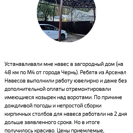
е
Устанавливали мне навес в загородный дом (на
Н
48 км по М4 от города Чернь). Ребята из Арсенал
р
Навесов выполнили работу ювелирно и даже без
К
о
дополнительной оплаты отремонтировали
(
имеющиеся козырек над воротами. По причине
а
дождливой погоды и непростой сборки
п
кирпичных столбов для навеса работали на 2 дня
н
дольше заявленного срока. Но в итоге
о
получилось красиво. Цены приемлемые,
К