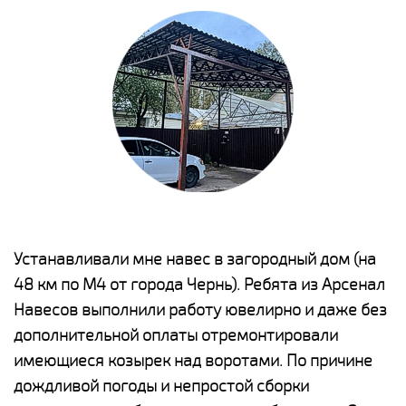
е
Устанавливали мне навес в загородный дом (на
Н
48 км по М4 от города Чернь). Ребята из Арсенал
р
Навесов выполнили работу ювелирно и даже без
К
о
дополнительной оплаты отремонтировали
(
имеющиеся козырек над воротами. По причине
а
дождливой погоды и непростой сборки
п