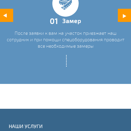
01
Замер
После заявки к вам на участок приезжает наш
ых
сотрудник и при помощи спецоборудования проводит
С
все необходимые замеры
НАШИ УСЛУГИ