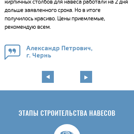
кирпичных столбов для навеса работали на 2 дня
н
дольше заявленного срока. Но в итоге
о
получилось красиво. Цены приемлемые,
К
рекомендую всем.
п
е
Александр Петрович,
и
г. Чернь
в
ЭТАПЫ СТРОИТЕЛЬСТВА НАВЕСОВ